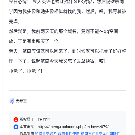
今日心情：
今天英语老师让找什么PK对象，然后隔壁班同
学因为我头像和她头像相似就找的我，然后，哎，我等着被
完虐。
然后就是，我前两天买的那个域名，竟然不能在qq空间
放，于是有重新买了一个。
明天，笔筒应该就可以回来了，到时候就可以把桌子好好整
理一下了。说起笔筒今天我又忘了去拿快寄，哎！
睡觉了，睡觉了！
无标签
版权属于：TH同学
本文链接：https://theng.cool/index.php/archives/879/
作品采用
知识共享署名-非商业性使用-相同方式共享 4.0 国际许