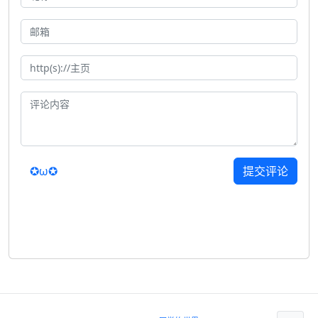
✪ω✪
提交评论