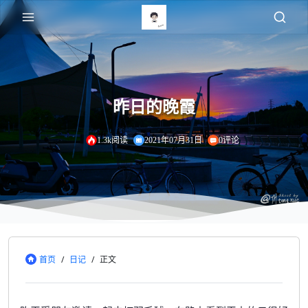
昨日的晚霞
1.3k阅读
2021年07月31日
0评论
首页
/
日记
/
正文